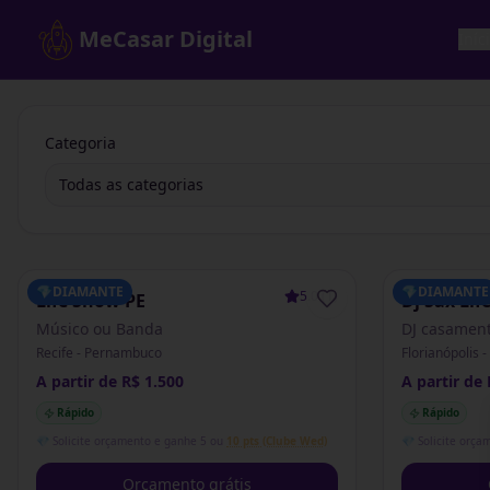
MeCasar Digital
Iníc
Categoria
Todas as categorias
💎
DIAMANTE
💎
DIAMANTE
5.0
(
1
)
Life Show PE
Dj Sax Lif
Músico ou Banda
DJ casamen
Recife - Pernambuco
Florianópolis 
A partir de R$ 1.500
A partir de 
Rápido
Rápido
💎 Solicite orçamento e ganhe 5 ou
10 pts (Clube Wed)
💎 Solicite orça
Orçamento grátis