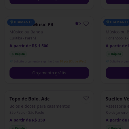
💎
DIAMANTE
💎
DIAMANTE
5.0
(
1
)
Life Show Music PR
Life Show
Músico ou Banda
Músico ou 
Curitiba - Paraná
Florianópolis 
A partir de R$ 1.500
A partir de 
Rápido
Rápido
💎 Solicite orçamento e ganhe 5 ou
10 pts (Clube Wed)
💎 Solicite orça
Orçamento grátis
Topo de Bolo. Adc
Suellen V
Eventos
Bolos e doces para casamentos
Assessoria 
São Paulo - São Paulo
Rio de Janeiro 
A partir de R$ 350
A partir de 
Rápido
Rápido