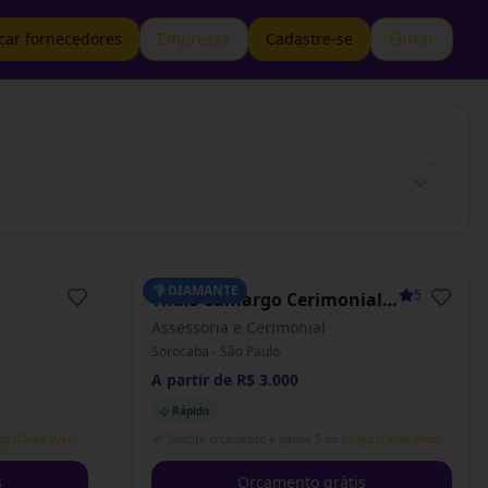
car fornecedores
Empresas
Cadastre-se
Entrar
💎
DIAMANTE
5.0
(
1
)
Thaís Camargo Cerimonial
& Assessoria
Assessoria e Cerimonial
Sorocaba - São Paulo
A partir de R$ 3.000
Rápido
se
ts (Clube Wed)
💎 Solicite orçamento e ganhe 5 ou
10 pts (Clube Wed)
s
Orçamento grátis