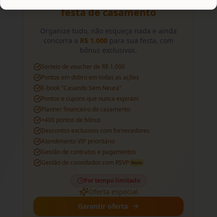
O checklist perfeito para sua
festa de casamento
Organize tudo, não esqueça nada e ainda
concorra a
R$ 1.000
para sua festa, com
bônus exclusivos.
Sorteio de voucher de R$ 1.000
Pontos em dobro em todas as ações
E-book "Casando Sem Neura"
Pontos e cupons que nunca expiram
Planner financeiro do casamento
+400 pontos de bônus
Descontos exclusivos com fornecedores
Atendimento VIP prioritário
Gestão de contratos e pagamentos
Gestão de convidados com RSVP
Novo
Por tempo limitado
Oferta especial
Garantir oferta