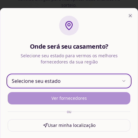
sorteio.
Clo
+10
+5
Onde será seu casamento?
Convidar amiga
Pedir orçamento
Selecione seu estado para vermos os melhores
fornecedores da sua região
Selecione seu estado
+100
50
Contratar fornecedor
= 1 cupom sorteio
Ver fornecedores
ou
Usar minha localização
Clube Wed VIP