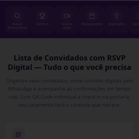
Buscar
Sorteios
Assista
Planejamento
Inspirações
Com
fornecedores
aulas
Lista de Convidados com RSVP
Digital — Tudo o que você precisa
Organize seus convidados, envie convites digitais pelo
WhatsApp e acompanhe as confirmações em tempo
real. Com QR Code individual e check-in na portaria,
seu casamento terá o controle que merece.