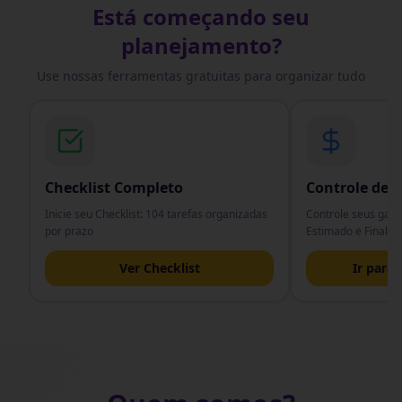
Está começando seu
planejamento?
Use nossas ferramentas gratuitas para organizar tudo
Checklist Completo
Controle de
Inicie seu Checklist: 104 tarefas organizadas
Controle seus gast
por prazo
Estimado e Final
Ver Checklist
Ir para