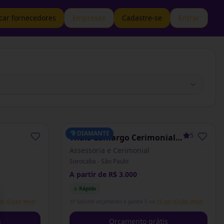
car fornecedores
Empresas
Cadastre-se
Entrar
💎
DIAMANTE
5.0
(
1
)
Thaís Camargo Cerimonial
& Assessoria
Assessoria e Cerimonial
Sorocaba - São Paulo
A partir de R$ 3.000
Rápido
se
ts (Clube Wed)
💎 Solicite orçamento e ganhe 5 ou
10 pts (Clube Wed)
s
Orçamento grátis