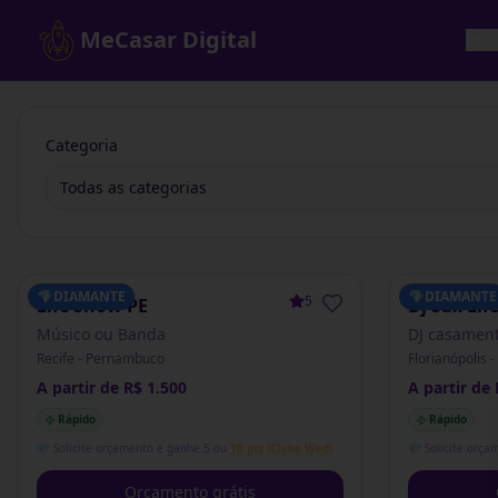
MeCasar Digital
Iníc
Categoria
Todas as categorias
💎
DIAMANTE
💎
DIAMANTE
5.0
(
1
)
Life Show PE
Dj Sax Lif
Músico ou Banda
DJ casamen
Recife - Pernambuco
Florianópolis 
A partir de R$ 1.500
A partir de 
Rápido
Rápido
💎 Solicite orçamento e ganhe 5 ou
10 pts (Clube Wed)
💎 Solicite orça
Orçamento grátis