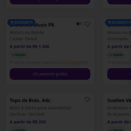
💎
DIAMANTE
💎
DIAMANTE
5.0
(
1
)
Life Show Music PR
Life Show
Músico ou Banda
Músico ou 
Curitiba - Paraná
Florianópolis 
A partir de R$ 1.500
A partir de 
Rápido
Rápido
💎 Solicite orçamento e ganhe 5 ou
10 pts (Clube Wed)
💎 Solicite orça
Orçamento grátis
Topo de Bolo. Adc
Suellen V
Eventos
Bolos e doces para casamentos
Assessoria 
São Paulo - São Paulo
Rio de Janeiro 
A partir de R$ 350
A partir de 
Rápido
Rápido