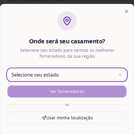
São Paulo
A partir de R$ 790
Clo
💎 Solicite orçamento e ganhe 5 ou
10 pts (Clube Wed)
Orçamento grátis
Onde será seu casamento?
Selecione seu estado para vermos os melhores
fornecedores da sua região
Our Gold
Joalheria para casamentos
Selecione seu estado
Minas Gerais
A partir de R$ 15
💎 Solicite orçamento e ganhe 5 ou
10 pts (Clube Wed)
Ver fornecedores
Orçamento grátis
ou
Usar minha localização
Personnalité joias atelier