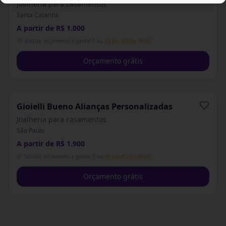
Joalheria para casamentos
Santa Catarina
A partir de R$ 1.000
💎 Solicite orçamento e ganhe 5 ou
10 pts (Clube Wed)
Orçamento grátis
Gioielli Bueno Alianças Personalizadas
Joalheria para casamentos
São Paulo
A partir de R$ 1.900
💎 Solicite orçamento e ganhe 5 ou
10 pts (Clube Wed)
Orçamento grátis