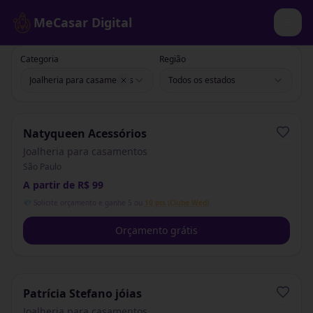
MeCasar Digital
Categoria
Região
Joalheria para casamentos
Todos os estados
Natyqueen Acessórios
Joalheria para casamentos
São Paulo
A partir de R$ 99
💎 Solicite orçamento e ganhe 5 ou
10 pts (Clube Wed)
Orçamento grátis
Patrícia Stefano jóias
Joalheria para casamentos