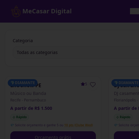
MeCasar Digital
Iníc
Categoria
Todas as categorias
💎
DIAMANTE
💎
DIAMANTE
5.0
(
1
)
Life Show PE
Dj Sax Lif
Músico ou Banda
DJ casamen
Recife - Pernambuco
Florianópolis 
A partir de R$ 1.500
A partir de 
Rápido
Rápido
💎 Solicite orçamento e ganhe 5 ou
10 pts (Clube Wed)
💎 Solicite orça
Orçamento grátis