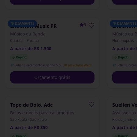
💎
DIAMANTE
💎
DIAMANTE
5.0
(
1
)
Life Show Music PR
Life Show
Músico ou Banda
Músico ou 
Curitiba - Paraná
Florianópolis 
A partir de R$ 1.500
A partir de 
Rápido
Rápido
💎 Solicite orçamento e ganhe 5 ou
10 pts (Clube Wed)
💎 Solicite orça
Orçamento grátis
Topo de Bolo. Adc
Suellen V
Eventos
Bolos e doces para casamentos
Assessoria 
São Paulo - São Paulo
Rio de Janeiro 
A partir de R$ 350
A partir de 
Rápido
Rápido