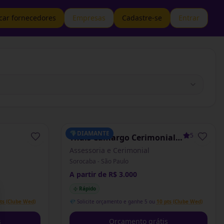
car fornecedores
Empresas
Cadastre-se
Entrar
💎
DIAMANTE
5.0
(
1
)
Thaís Camargo Cerimonial
& Assessoria
Assessoria e Cerimonial
Sorocaba - São Paulo
A partir de R$ 3.000
Rápido
se
ts (Clube Wed)
💎 Solicite orçamento e ganhe 5 ou
10 pts (Clube Wed)
s
Orçamento grátis