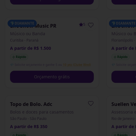
💎
DIAMANTE
💎
DIAMANTE
5.0
(
1
)
Life Show Music PR
Life Show
Músico ou Banda
Músico ou 
Curitiba - Paraná
Florianópolis 
A partir de R$ 1.500
A partir de 
Rápido
Rápido
💎 Solicite orçamento e ganhe 5 ou
10 pts (Clube Wed)
💎 Solicite orça
Orçamento grátis
Topo de Bolo. Adc
Suellen V
Eventos
Bolos e doces para casamentos
Assessoria 
São Paulo - São Paulo
Rio de Janeiro 
A partir de R$ 350
A partir de 
Rápido
Rápido