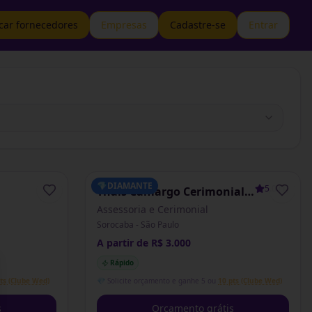
car fornecedores
Empresas
Cadastre-se
Entrar
💎
DIAMANTE
5.0
(
1
)
Thaís Camargo Cerimonial
& Assessoria
Assessoria e Cerimonial
Sorocaba - São Paulo
A partir de R$ 3.000
Rápido
se
ts (Clube Wed)
💎 Solicite orçamento e ganhe 5 ou
10 pts (Clube Wed)
s
Orçamento grátis