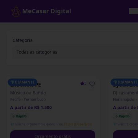
MeCasar Digital
Iníc
Categoria
Todas as categorias
💎
DIAMANTE
💎
DIAMANTE
5.0
(
1
)
Life Show PE
Dj Sax Lif
Músico ou Banda
DJ casamen
Recife - Pernambuco
Florianópolis 
A partir de R$ 1.500
A partir de 
Rápido
Rápido
💎 Solicite orçamento e ganhe 5 ou
10 pts (Clube Wed)
💎 Solicite orça
Orçamento grátis