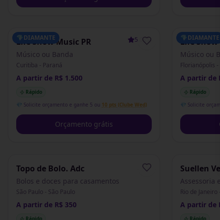
💎
DIAMANTE
💎
DIAMANTE
5.0
(
1
)
Life Show Music PR
Life Show
Músico ou Banda
Músico ou 
Curitiba - Paraná
Florianópolis 
A partir de R$ 1.500
A partir de 
Rápido
Rápido
💎 Solicite orçamento e ganhe 5 ou
10 pts (Clube Wed)
💎 Solicite orça
Orçamento grátis
Topo de Bolo. Adc
Suellen V
Eventos
Bolos e doces para casamentos
Assessoria 
São Paulo - São Paulo
Rio de Janeiro 
A partir de R$ 350
A partir de 
Rápido
Rápido