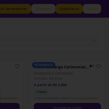
car fornecedores
Empresas
Cadastre-se
Entrar
💎
DIAMANTE
5.0
(
1
)
Thaís Camargo Cerimonial
& Assessoria
Assessoria e Cerimonial
Sorocaba - São Paulo
A partir de R$ 3.000
Rápido
se
ts (Clube Wed)
💎 Solicite orçamento e ganhe 5 ou
10 pts (Clube Wed)
s
Orçamento grátis