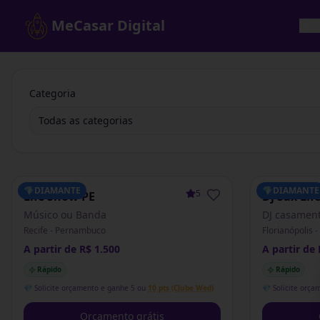
MeCasar Digital
Iníc
Categoria
Todas as categorias
💎
DIAMANTE
💎
DIAMANTE
5.0
(
1
)
Life Show PE
Dj Sax Lif
Músico ou Banda
DJ casamen
Recife - Pernambuco
Florianópolis 
A partir de R$ 1.500
A partir de 
Rápido
Rápido
💎 Solicite orçamento e ganhe 5 ou
10 pts (Clube Wed)
💎 Solicite orça
Orçamento grátis