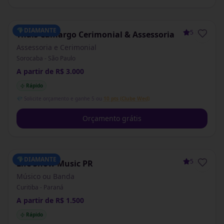
💎
DIAMANTE
5.0
(
1
)
Thaís Camargo Cerimonial & Assessoria
Assessoria e Cerimonial
Sorocaba - São Paulo
A partir de R$ 3.000
Rápido
💎 Solicite orçamento e ganhe 5 ou
10 pts (Clube Wed)
Orçamento grátis
💎
DIAMANTE
5.0
(
1
)
Life Show Music PR
Músico ou Banda
Curitiba - Paraná
A partir de R$ 1.500
Rápido