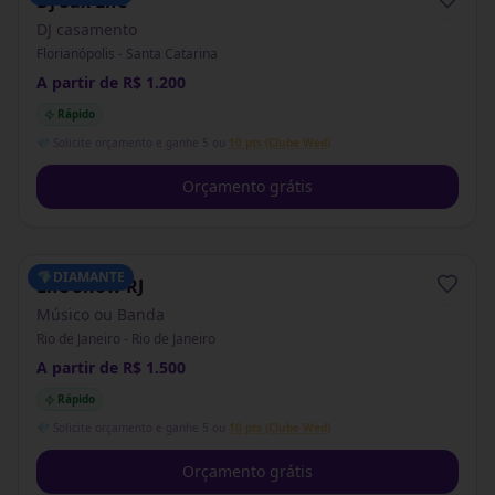
Dj Sax Life
DJ casamento
Florianópolis - Santa Catarina
A partir de R$ 1.200
Rápido
💎 Solicite orçamento e ganhe 5 ou
10 pts (Clube Wed)
Orçamento grátis
💎
DIAMANTE
Life Show RJ
Músico ou Banda
Rio de Janeiro - Rio de Janeiro
A partir de R$ 1.500
Rápido
💎 Solicite orçamento e ganhe 5 ou
10 pts (Clube Wed)
Orçamento grátis