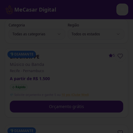
MeCasar Digital
Categoria
Região
Todas as categorias
Todos os estados
💎
DIAMANTE
5.0
(
1
)
Life Show PE
Músico ou Banda
Recife - Pernambuco
A partir de R$ 1.500
Rápido
💎 Solicite orçamento e ganhe 5 ou
10 pts (Clube Wed)
Orçamento grátis
💎
DIAMANTE