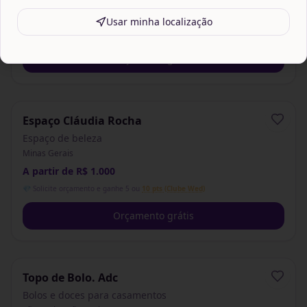
A partir de R$ 2.000
Usar minha localização
💎 Solicite orçamento e ganhe 5 ou
10 pts (Clube Wed)
Orçamento grátis
Espaço Cláudia Rocha
Espaço de beleza
Minas Gerais
A partir de R$ 1.000
💎 Solicite orçamento e ganhe 5 ou
10 pts (Clube Wed)
Orçamento grátis
Topo de Bolo. Adc
Bolos e doces para casamentos