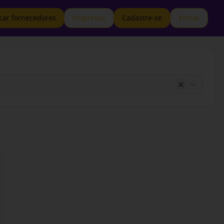
car fornecedores
Empresas
Cadastre-se
Entrar
se