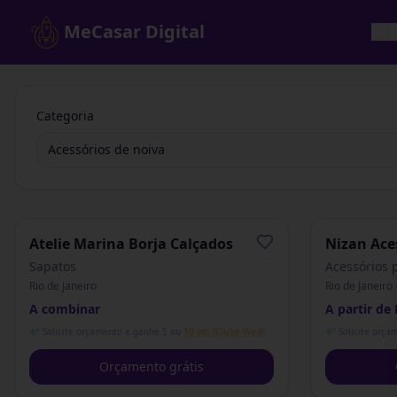
MeCasar Digital
Iníc
Categoria
Acessórios de noiva
Atelie Marina Borja Calçados
Nizan Ace
Sapatos
Acessórios 
Rio de Janeiro
Rio de Janeiro
A combinar
A partir de
💎 Solicite orçamento e ganhe 5 ou
10 pts (Clube Wed)
💎 Solicite orça
Orçamento grátis